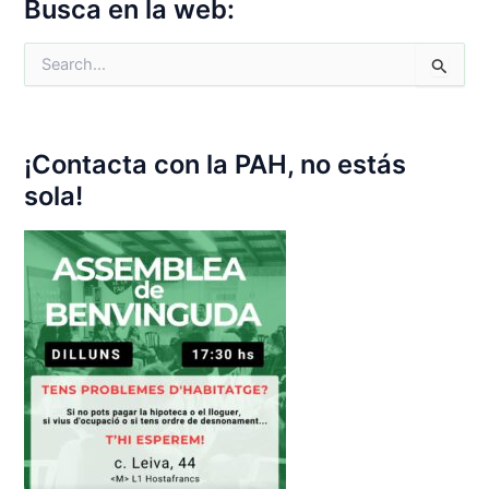
Busca en la web:
C
e
r
c
a
¡Contacta con la PAH, no estás
:
sola!