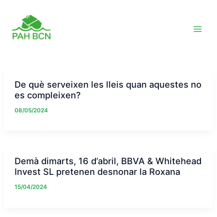
Vés
al
contingut
De què serveixen les lleis quan aquestes no
es compleixen?
08/05/2024
Demà dimarts, 16 d’abril, BBVA & Whitehead
Invest SL pretenen desnonar la Roxana
15/04/2024