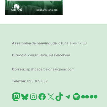
Assemblea de benvinguda:
dilluns a les 17:30
Direcció:
carrer Leiva, 44 Barcelona
Correu:
lapahdebarcelona@gmail.com
Telèfon:
623 169 832
Mastodon
Bluesky
Instagram
Facebook
X
TikTok
Telegram
Spotify
Flickr
Flic