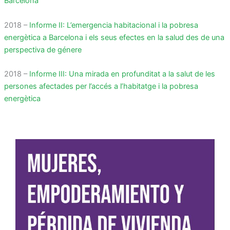
Barcelona
2018 –
Informe II: L’emergencia habitacional i la pobresa
energètica a Barcelona i els seus efectes en la salud des de una
perspectiva de génere
2018 –
Informe III: Una mirada en profunditat a la salut de les
persones afectades per l’accés a l’habitatge i la pobresa
energètica