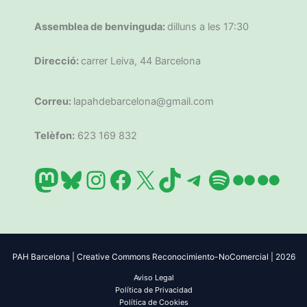
Assemblea de benvinguda:
dilluns a les 17:30
Direcció:
carrer Leiva, 44 Barcelona
Correu:
lapahdebarcelona@gmail.com
Telèfon:
623 169 832
Mastodon
Bluesky
Instagram
Facebook
X
TikTok
Telegram
Spotify
Flickr
Flic
PAH Barcelona | Creative Commons Reconocimiento-NoComercial | 2026
Aviso Legal
Política de Privacidad
Política de Cookies