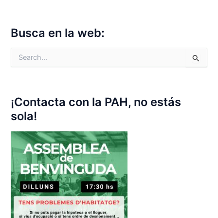
Busca en la web:
S
e
a
r
c
¡Contacta con la PAH, no estás
h
f
sola!
o
r
: