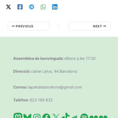
PREVIOUS
NEXT
Assemblea de benvinguda:
dilluns a les 17:30
Direcció:
carrer Leiva, 44 Barcelona
Correu:
lapahdebarcelona@gmail.com
Telèfon:
623 169 832
Mastodon
Bluesky
Instagram
Facebook
X
TikTok
Telegram
Spotify
Flickr
Flic