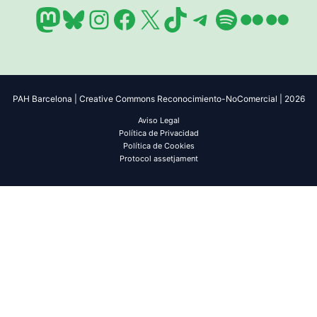
Mastodon
Bluesky
Instagram
Facebook
X
TikTok
Telegram
Spotify
Flickr
Flic
PAH Barcelona | Creative Commons Reconocimiento-NoComercial | 2026
Aviso Legal
Política de Privacidad
Política de Cookies
Protocol assetjament