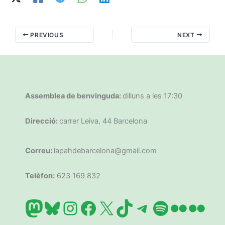
PREVIOUS
NEXT
Assemblea de benvinguda:
dilluns a les 17:30
Direcció:
carrer Leiva, 44 Barcelona
Correu:
lapahdebarcelona@gmail.com
Telèfon:
623 169 832
Mastodon
Bluesky
Instagram
Facebook
X
TikTok
Telegram
Spotify
Flickr
Flic