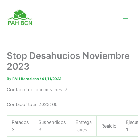
Skip
to
content
Stop Desahucios Noviembre
2023
By
PAH Barcelona
/
01/11/2023
Contador desahucios mes: 7
Contador total 2023: 66
Parados
Suspendidos
Entrega
Ejecu
Realojo
3
3
llaves
1