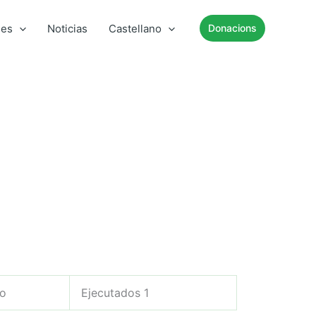
mes
Noticias
Castellano
Donacions
jo
Ejecutados 1