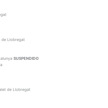
egat
t de Llobregat
talunya
SUSPENDIDO
na
alet de Llobregat