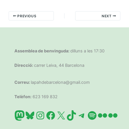
PREVIOUS
NEXT
Assemblea de benvinguda:
dilluns a les 17:30
Direcció:
carrer Leiva, 44 Barcelona
Correu:
lapahdebarcelona@gmail.com
Telèfon:
623 169 832
Mastodon
Bluesky
Instagram
Facebook
X
TikTok
Telegram
Spotify
Flickr
Flic