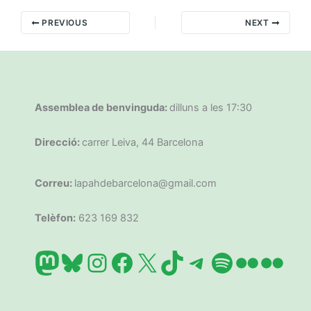
PREVIOUS
NEXT
Assemblea de benvinguda:
dilluns a les 17:30
Direcció:
carrer Leiva, 44 Barcelona
Correu:
lapahdebarcelona@gmail.com
Telèfon:
623 169 832
Mastodon
Bluesky
Instagram
Facebook
X
TikTok
Telegram
Spotify
Flickr
Flic