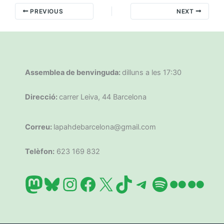
PREVIOUS
NEXT
Assemblea de benvinguda:
dilluns a les 17:30
Direcció:
carrer Leiva, 44 Barcelona
Correu:
lapahdebarcelona@gmail.com
Telèfon:
623 169 832
Mastodon
Bluesky
Instagram
Facebook
X
TikTok
Telegram
Spotify
Flickr
Flic