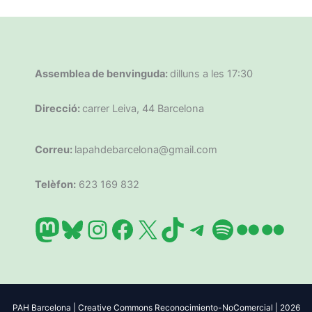
Assemblea de benvinguda:
dilluns a les 17:30
Direcció:
carrer Leiva, 44 Barcelona
Correu:
lapahdebarcelona@gmail.com
Telèfon:
623 169 832
Mastodon
Bluesky
Instagram
Facebook
X
TikTok
Telegram
Spotify
Flickr
Flic
PAH Barcelona | Creative Commons Reconocimiento-NoComercial | 2026