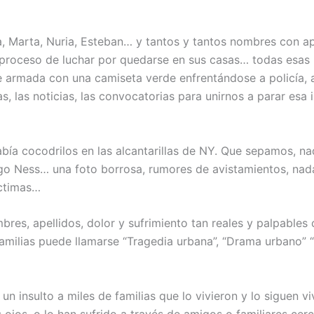
a, Marta, Nuria, Esteban… y tantos y tantos nombres con ap
el proceso de luchar por quedarse en sus casas… todas esas
armada con una camiseta verde enfrentándose a policía, a
s, las noticias, las convocatorias para unirnos a parar esa
bía cocodrilos en las alcantarillas de NY. Que sepamos, nad
ago Ness… una foto borrosa, rumores de avistamientos, na
íctimas…
res, apellidos, dolor y sufrimiento tan reales y palpables 
 familias puede llamarse “Tragedia urbana”, “Drama urbano” “
 un insulto a miles de familias que lo vivieron y lo siguen 
ojos, o lo han sufrido a través de amigos o familiares cer