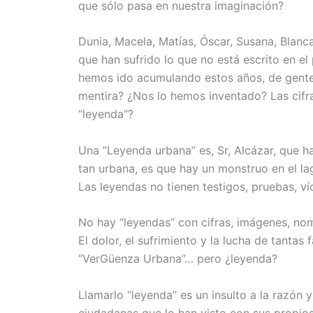
que sólo pasa en nuestra imaginación?
Dunia, Macela, Matías, Óscar, Susana, Blanc
que han sufrido lo que no está escrito en 
hemos ido acumulando estos años, de gente 
mentira? ¿Nos lo hemos inventado? Las cifra
“leyenda”?
Una ”Leyenda urbana” es, Sr, Alcázar, que ha
tan urbana, es que hay un monstruo en el l
Las leyendas no tienen testigos, pruebas, v
No hay “leyendas” con cifras, imágenes, nomb
El dolor, el sufrimiento y la lucha de tantas
“VerGüenza Urbana”… pero ¿leyenda?
Llamarlo “leyenda” es un insulto a la razón y
ciudadanas que lo han visto con sus propios 