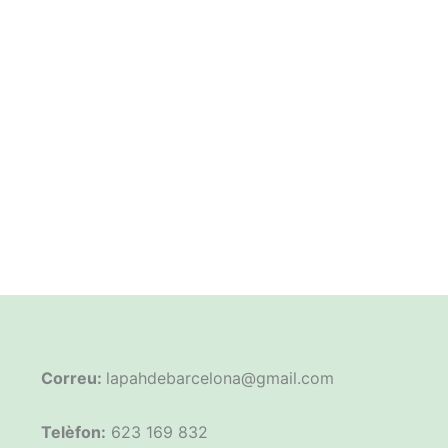
Correu:
lapahdebarcelona@gmail.com
Telèfon:
623 169 832