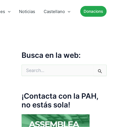
mes
Noticias
Castellano
Donacions
Busca en la web:
S
e
a
r
c
¡Contacta con la PAH,
h
f
no estás sola!
o
r
: