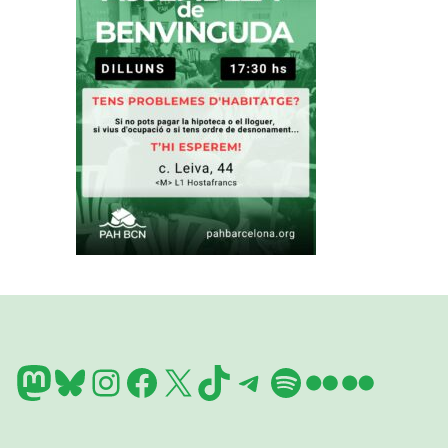
Mastodon
Bluesky
Instagram
Facebook
X
TikTok
Telegram
Spotify
Flickr
Flickr