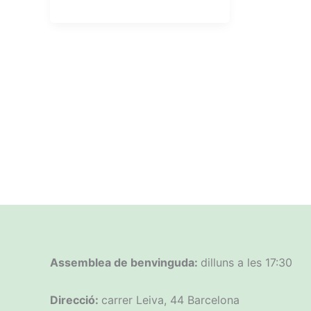
Assemblea de benvinguda:
dilluns a les 17:30
Direcció:
carrer Leiva, 44 Barcelona