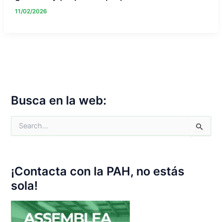
11/02/2026
Busca en la web:
C
e
r
c
a
¡Contacta con la PAH, no estás
:
sola!