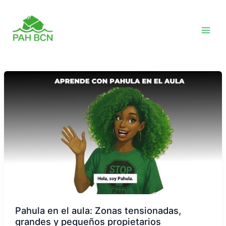
Vés
al
contingut
Pahula en el aula: Zonas tensionadas,
grandes y pequeños propietarios