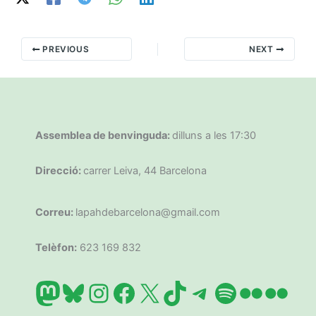
PREVIOUS
NEXT
Assemblea de benvinguda:
dilluns a les 17:30
Direcció:
carrer Leiva, 44 Barcelona
Correu:
lapahdebarcelona@gmail.com
Telèfon:
623 169 832
Mastodon
Bluesky
Instagram
Facebook
X
TikTok
Telegram
Spotify
Flickr
Flic