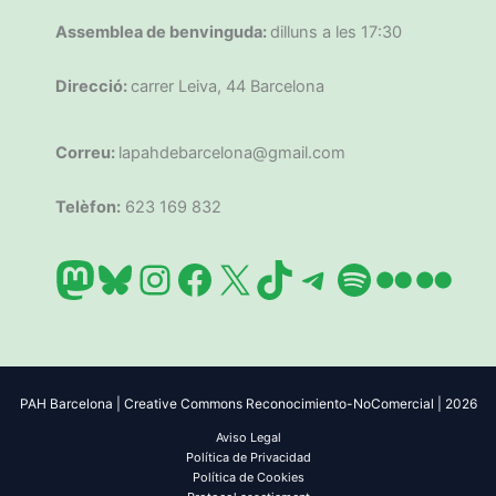
Assemblea de benvinguda:
dilluns a les 17:30
Direcció:
carrer Leiva, 44 Barcelona
Correu:
lapahdebarcelona@gmail.com
Telèfon:
623 169 832
Mastodon
Bluesky
Instagram
Facebook
X
TikTok
Telegram
Spotify
Flickr
Flic
PAH Barcelona | Creative Commons Reconocimiento-NoComercial | 2026
Aviso Legal
Política de Privacidad
Política de Cookies