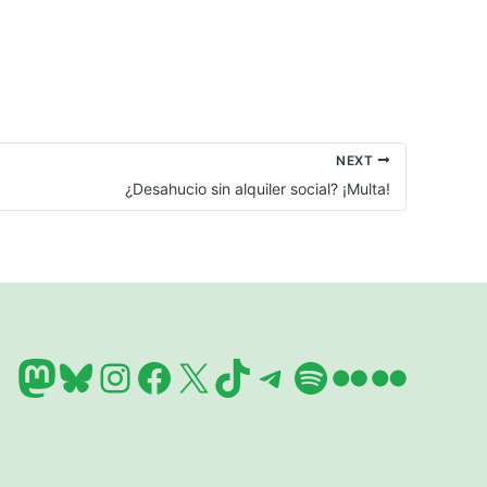
NEXT
¿Desahucio sin alquiler social? ¡Multa!
Mastodon
Bluesky
Instagram
Facebook
X
TikTok
Telegram
Spotify
Flickr
Flickr