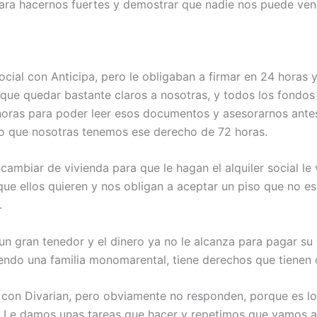
ara hacernos fuertes y demostrar que nadie nos puede ven
cial con Anticipa, pero le obligaban a firmar en 24 horas y
que quedar bastante claros a nosotras, y todos los fondos d
oras para poder leer esos documentos y asesorarnos antes
 lo que nosotras tenemos ese derecho de 72 horas.
 cambiar de vivienda para que le hagan el alquiler social le
ue ellos quieren y nos obligan a aceptar un piso que no es
.
un gran tenedor y el dinero ya no le alcanza para pagar su 
siendo una familia monomarental, tiene derechos que tienen
al con Divarian, pero obviamente no responden, porque es l
. Le damos unas tareas que hacer y repetimos que vamos a 