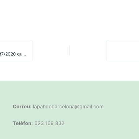
Nuevos Documentos Útiles adaptados al Decreto Ley 37/2020 que protege el derecho a la vivienda ante los efectos de la pandemia de la COVID-19
Correu:
lapahdebarcelona@gmail.com
Telèfon:
623 169 832