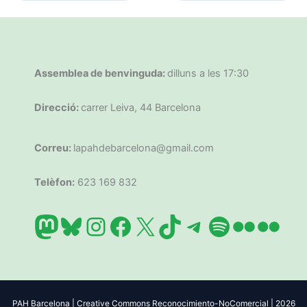
Assemblea de benvinguda:
dilluns a les 17:30
Direcció:
carrer Leiva, 44 Barcelona
Correu:
lapahdebarcelona@gmail.com
Telèfon:
623 169 832
Mastodon
Bluesky
Instagram
Facebook
X
TikTok
Telegram
Spotify
Flickr
Flic
PAH Barcelona | Creative Commons Reconocimiento-NoComercial | 2026