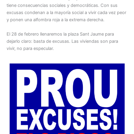
tiene consecuencias sociales y democráticas. Con sus
excusas condenan a la mayoría social a vivir cada vez peor
y ponen una alfombra roja a la extrema derecha.
El 28 de febrero llenaremos la plaza Sant Jaume para
dejarlo claro: basta de excusas. Las viviendas son para
vivir, no para especular.