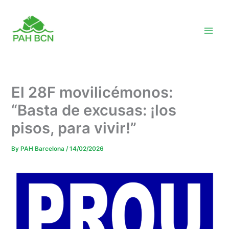
Skip
to
content
El 28F movilicémonos:
“Basta de excusas: ¡los
pisos, para vivir!”
By
PAH Barcelona
/
14/02/2026