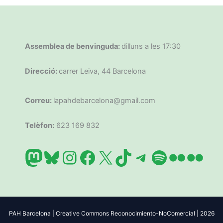
Assemblea de benvinguda:
dilluns a les 17:30
Direcció:
carrer Leiva, 44 Barcelona
Correu:
lapahdebarcelona@gmail.com
Telèfon:
623 169 832
Mastodon
Bluesky
Instagram
Facebook
X
TikTok
Telegram
Spotify
Flickr
Flic
PAH Barcelona | Creative Commons Reconocimiento-NoComercial | 2026