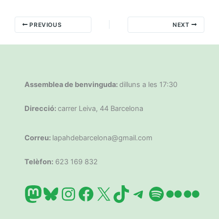
PREVIOUS
NEXT
Assemblea de benvinguda:
dilluns a les 17:30
Direcció:
carrer Leiva, 44 Barcelona
Correu:
lapahdebarcelona@gmail.com
Telèfon:
623 169 832
Mastodon
Bluesky
Instagram
Facebook
X
TikTok
Telegram
Spotify
Flickr
Flic