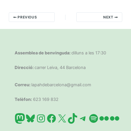
PREVIOUS
NEXT
Assemblea de benvinguda:
dilluns a les 17:30
Direcció:
carrer Leiva, 44 Barcelona
Correu:
lapahdebarcelona@gmail.com
Telèfon:
623 169 832
Mastodon
Bluesky
Instagram
Facebook
X
TikTok
Telegram
Spotify
Flickr
Flic