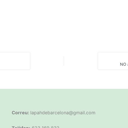
NO a
Correu:
lapahdebarcelona@gmail.com