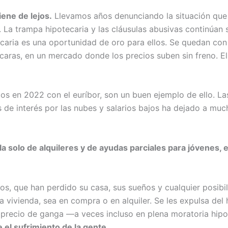
iene de lejos.
Llevamos años denunciando la situación que 
ió. La trampa hipotecaria y las cláusulas abusivas continúan
ecaria es una oportunidad de oro para ellos. Se quedan con
aras, en un mercado donde los precios suben sin freno. El
os en 2022 con el euríbor, son un buen ejemplo de ello. L
 de interés por las nubes y salarios bajos ha dejado a muc
la solo de alquileres y de ayudas parciales para jóvenes,
os, que han perdido su casa, sus sueños y cualquier posib
a vivienda, sea en compra o en alquiler. Se les expulsa del
 precio de ganga —a veces incluso en plena moratoria hip
el sufrimiento de la gente.