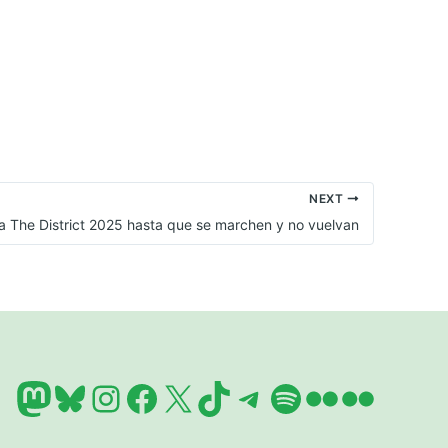
NEXT
 The District 2025 hasta que se marchen y no vuelvan
Mastodon
Bluesky
Instagram
Facebook
X
TikTok
Telegram
Spotify
Flickr
Flickr