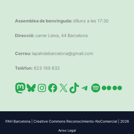
Assemblea de benvinguda:
dilluns a les 17:30
Direcció:
carrer Leiva, 44 Barcelona
Correu:
lapahdebarcelona@gmail.com
Telèfon:
623 169 832
Mastodon
Bluesky
Instagram
Facebook
X
TikTok
Telegram
Spotify
Flickr
Flic
PAH Barcelona | Creative Commons Reconocimiento-NoComercial | 2026
Aviso Legal