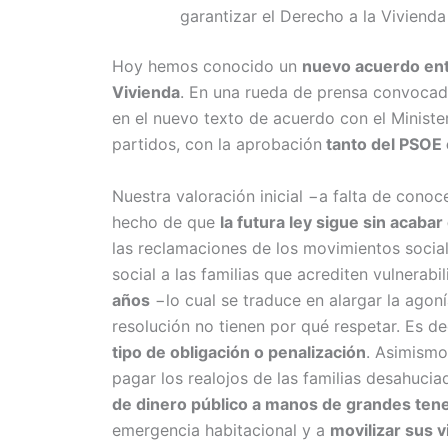
garantizar el Derecho a la Vivien
Hoy hemos conocido un
nuevo acuerdo entr
Vivienda
. En una rueda de prensa convoca
en el nuevo texto de acuerdo con el Minist
partidos, con la aprobación
tanto del PSOE
Nuestra valoración inicial −a falta de cono
hecho de que
l
a futura ley sigue sin acaba
las reclamaciones de los movimientos social
social a las familias que acrediten vulnerabi
años
−lo cual se traduce en alargar la agoní
resolución no tienen por qué respetar. Es de
tipo de obligación o penalización
. Asimismo
pagar los realojos de las familias desahucia
de dinero público a manos de grandes te
emergencia habitacional y a
movilizar sus v