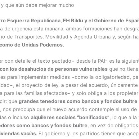
da y que aún debe mejorar mucho
e Esquerra Republicana, EH Bildu y el Gobierno de España
da de urgencia esta mañana, ambas formaciones han desgr
erio de Transportes, Movilidad y Agenda Urbana y, según 
 como de Unidas Podemos
.
cer con detalle el texto pactado− desde la PAH es la siguie
r con los desahucios de personas vulnerables
que no tienen
es para implementar medidas −como la obligatoriedad, para
lidad−
, el proyecto de ley, a pesar del acuerdo, únicament
a para las familias afectadas− y solo obliga a los propiet
cir: que
grandes tenedores como bancos y fondos buitre 
, nos preocupa que el nuevo acuerdo contemple el uso de l
das o incluso
alquileres sociales “bonificados”
, lo que a la
nedores como bancos y fondos
buitre
, en vez de obligarlos
iviendas vacías.
El gobierno y los partidos tienen que acep