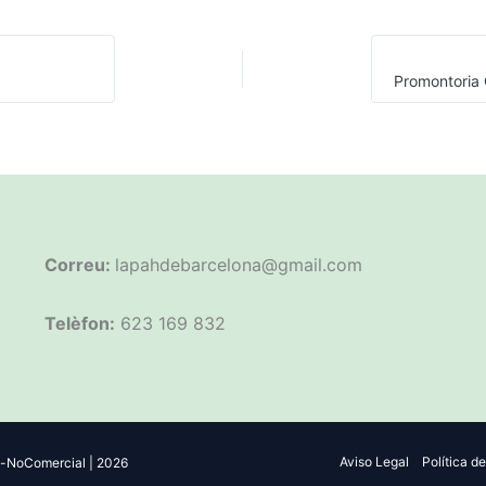
Correu:
lapahdebarcelona@gmail.com
Telèfon:
623 169 832
Aviso Legal
Política d
-NoComercial | 2026