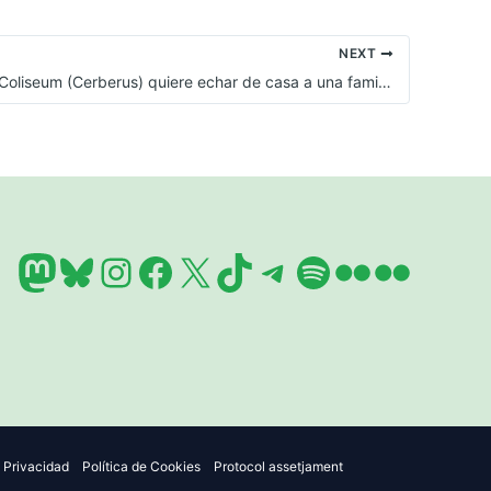
NEXT
Promontoria Coliseum (Cerberus) quiere echar de casa a una familia hipotecada en vez de ofrecerle el alquiler social que le corresponde por ley
Mastodon
Bluesky
Instagram
Facebook
X
TikTok
Telegram
Spotify
Flickr
Flickr
e Privacidad
Política de Cookies
Protocol assetjament