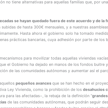
ción no tiene alternativas para aquellas familias que, por u
ecadas se hayan quedado fuera de este acuerdo y de la f
a subidas de hasta 300€ mensuales, y a nuestras asambleas
ximamente. Hasta ahora el gobierno solo ha tomado medid
uenas prácticas bancarias, cuya adhesión por parte de los b
 mecanismos para movilizar todas aquellas viviendas vacías
 que el Gobierno ha dejado en manos de los fondos buitre 
ición de las comunidades autónomas y aumentar así el par
 aquellos
pequeños avances
que se han hecho en el proyect
tiva Ley Vivienda, como la prohibición de los
desahucios c
a para las afectadas−, la rebaja de la definición “
grandes 
cias
de las comunidades autónomas, que podrán seguir des