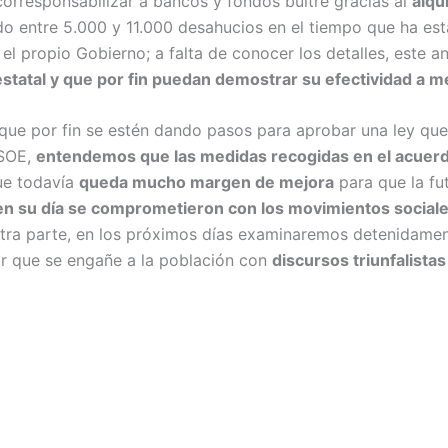
corresponsabilizar a bancos y fondos buitre gracias al
alqui
ado entre 5.000 y 11.000 desahucios en el tiempo que ha es
r el propio Gobierno; a falta de conocer los detalles, este 
 estatal y que por fin puedan demostrar su efectividad a m
e que por fin se estén dando pasos para aprobar una ley qu
PSOE,
entendemos que las medidas recogidas en el acuerd
ue todavía
queda mucho margen de mejora
para que la fut
 en su día se comprometieron con los movimientos social
stra parte, en los próximos días examinaremos detenidame
ar que se engañe a la población con
discursos triunfalistas