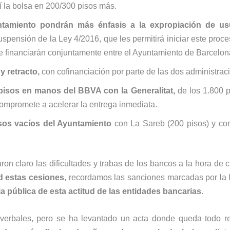
í la bolsa en 200/300 pisos más.
untamiento pondrán más énfasis a la expropiación de
us
uspensión de la Ley 4/2016, que les permitirá iniciar este proc
 financiarán conjuntamente entre el Ayuntamiento de Barcelona 
y retracto,
con cofinanciación por parte de las dos administrac
pisos en manos del BBVA con la Generalitat,
de los 1.800 p
compromete a acelerar la entrega inmediata.
sos vacíos del Ayuntamiento
con La Sareb (200 pisos) y con
ron claro las dificultades y trabas de los bancos a la hora de 
d estas cesiones
, recordamos las sanciones marcadas por la l
a pública de esta actitud de las entidades bancarias
.
verbales, pero se ha levantado un acta donde queda todo r