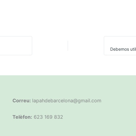
Correu:
lapahdebarcelona@gmail.com
Telèfon:
623 169 832