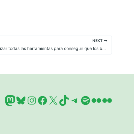
NEXT
Debemos utilizar todas las herramientas para conseguir que los bancos asuman responsabilidades en la estafa hipotecaria
Mastodon
Bluesky
Instagram
Facebook
X
TikTok
Telegram
Spotify
Flickr
Flickr