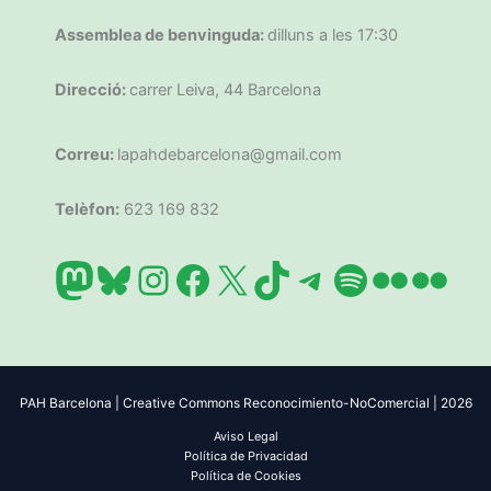
Assemblea de benvinguda:
dilluns a les 17:30
Direcció:
carrer Leiva, 44 Barcelona
Correu:
lapahdebarcelona@gmail.com
Telèfon:
623 169 832
Mastodon
Bluesky
Instagram
Facebook
X
TikTok
Telegram
Spotify
Flickr
Flic
PAH Barcelona | Creative Commons Reconocimiento-NoComercial | 2026
Aviso Legal
Política de Privacidad
Política de Cookies