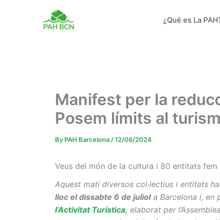
Skip
to
¿Qué es La PAH
content
Manifest per la reducci
Posem límits al turism
By
PAH Barcelona
/
12/06/2024
Veus del món de la cultura i 80 entitats fem 
Aquest matí diversos col·lectius i entitats 
lloc el dissabte 6 de juliol
a Barcelona i, en p
l’Activitat Turística
,
elaborat per l’Assemblea