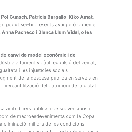
 Pol Guasch, Patrícia Bargalló, Kiko Amat,
han pogut ser-hi presents avui però donen el
 Anna Pacheco i Blanca Llum Vidal, o les
 de canvi de model econòmic i de
tria altament volàtil, expulsió del veïnat,
ltats i les injustícies socials i
 augment de la despesa pública en serveis en
 i mercantilització del patrimoni de la ciutat,
tica amb diners públics i de subvencions i
així com de macroesdeveniments com la Copa
va eliminació, millora de les condicions
jada de carboni i en sectors estratègics per a