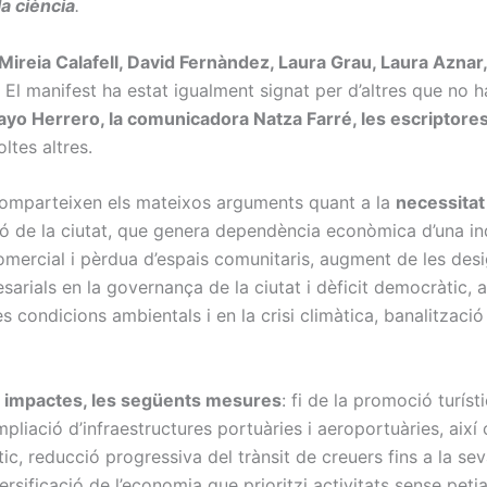
a ciència
.
Mireia Calafell, David Fernàndez, Laura Grau, Laura Aznar,
. El manifest ha estat igualment signat per d’altres que no 
ayo Herrero, la comunicadora Natza Farré, les escriptores
oltes altres.
l comparteixen els mateixos arguments quant a la
necessitat
 de la ciutat, que genera dependència econòmica d’una indús
omercial i pèrdua d’espais comunitaris, augment de les desigua
sarials en la governança de la ciutat i dèficit democràtic,
es condicions ambientals i en la crisi climàtica, banalització
s impactes, les següents mesures
: fi de la promoció turís
ampliació d’infraestructures portuàries i aeroportuàries, 
tic, reducció progressiva del trànsit de creuers fins a la se
iversificació de l’economia que prioritzi activitats sense pet