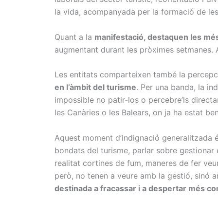
la vida, acompanyada per la formació de les 
Quant a la
manifestació, destaquen les més 
augmentant durant les pròximes setmanes. Aqu
Les entitats comparteixen també la percep
en l’àmbit del turisme
. Per una banda, la ind
impossible no patir-los o percebre’ls directa
les Canàries o les Balears, on ja ha estat b
Aquest moment d’indignació generalitzada és
bondats del turisme, parlar sobre gestionar e
realitat cortines de fum, maneres de fer veu
però, no tenen a veure amb la gestió, sinó a
destinada a fracassar i a despertar més co