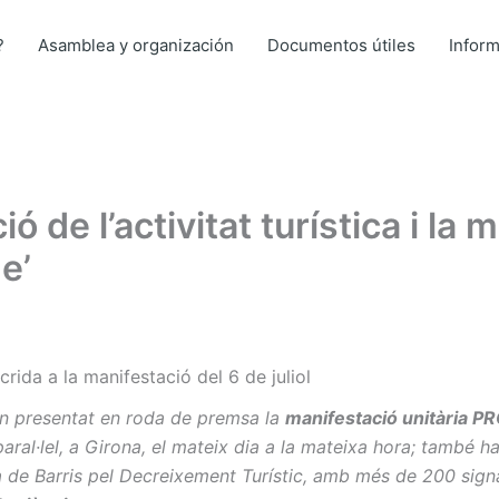
?
Asamblea y organización
Documentos útiles
Infor
ó de l’activitat turística i la
e’
crida a la manifestació del 6 de juliol
han presentat en roda de premsa la
manifestació unitària PR
aral·lel, a Girona, el mateix dia a la mateixa hora; també ha
 de Barris pel Decreixement Turístic, amb més de 200 signa