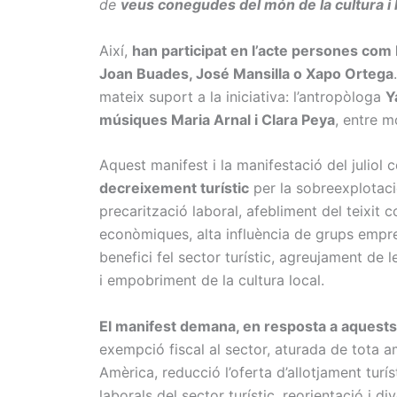
de
veus conegudes del món de la cultura i l
Així,
han participat en l’acte persones com 
Joan Buades, José Mansilla o Xapo Ortega
mateix suport a la iniciativa: l’antropòloga
Y
músiques Maria Arnal i Clara Peya
, entre m
Aquest manifest i la manifestació del julio
decreixement turístic
per la sobreexplotació
precarització laboral, afebliment del teixit c
econòmiques, alta influència de grups empre
benefici fel sector turístic, agreujament de l
i empobriment de la cultura local.
El manifest demana, en resposta a aquest
exempció fiscal al sector, aturada de tota 
Amèrica, reducció l’oferta d’allotjament turís
laborals del sector turístic, reorientació i d