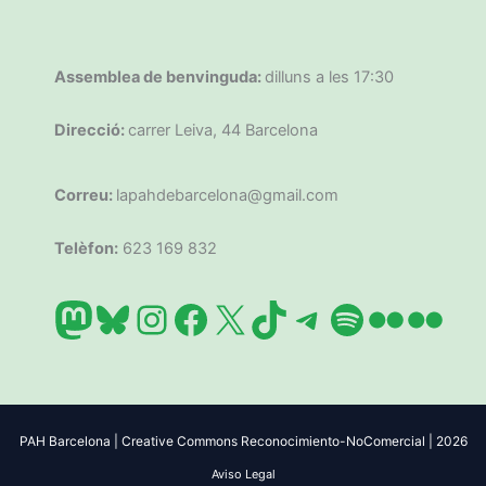
Assemblea de benvinguda:
dilluns a les 17:30
Direcció:
carrer Leiva, 44 Barcelona
Correu:
lapahdebarcelona@gmail.com
Telèfon:
623 169 832
Mastodon
Bluesky
Instagram
Facebook
X
TikTok
Telegram
Spotify
Flickr
Flic
PAH Barcelona | Creative Commons Reconocimiento-NoComercial | 2026
Aviso Legal