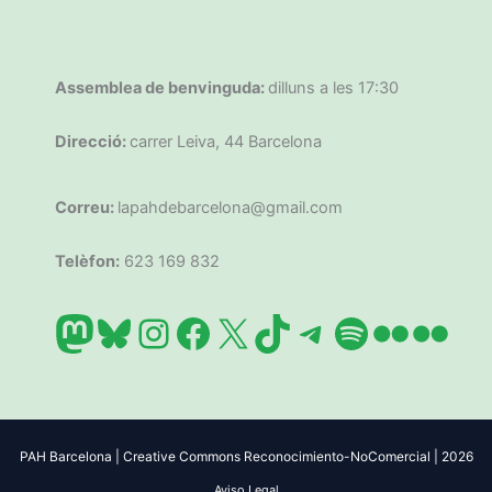
Assemblea de benvinguda:
dilluns a les 17:30
Direcció:
carrer Leiva, 44 Barcelona
Correu:
lapahdebarcelona@gmail.com
Telèfon:
623 169 832
Mastodon
Bluesky
Instagram
Facebook
X
TikTok
Telegram
Spotify
Flickr
Flic
PAH Barcelona | Creative Commons Reconocimiento-NoComercial | 2026
Aviso Legal