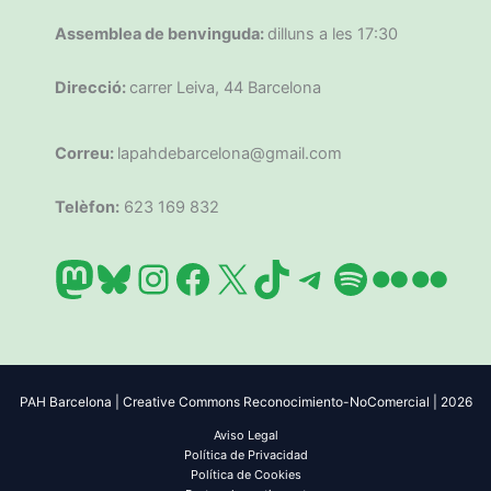
Assemblea de benvinguda:
dilluns a les 17:30
Direcció:
carrer Leiva, 44 Barcelona
Correu:
lapahdebarcelona@gmail.com
Telèfon:
623 169 832
Mastodon
Bluesky
Instagram
Facebook
X
TikTok
Telegram
Spotify
Flickr
Flic
PAH Barcelona | Creative Commons Reconocimiento-NoComercial | 2026
Aviso Legal
Política de Privacidad
Política de Cookies