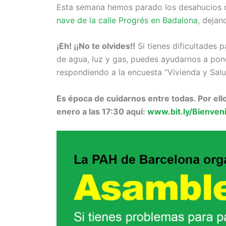
Esta semana hemos parado los desahucios 
nave de la calle Progrés en Badalona
, dejan
¡Eh! ¡¡No te olvides!!
Si tienes dificultades 
de agua, luz y gas, puedes ayudarnos a poner
respondiendo a la encuesta “Vivienda y Sal
Es época de cuidarnos entre todas. Por ell
enero a las 17:30 aquí:
www.bit.ly/Bienve