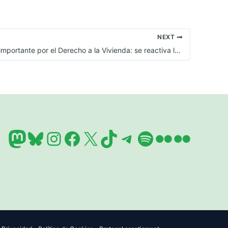
NEXT
Nuevo paso importante por el Derecho a la Vivienda: se reactiva la cuenta atrás para recuperar las medidas antidesahucios anuladas por el Constitucional
Mastodon
Bluesky
Instagram
Facebook
X
TikTok
Telegram
Spotify
Flickr
Flickr