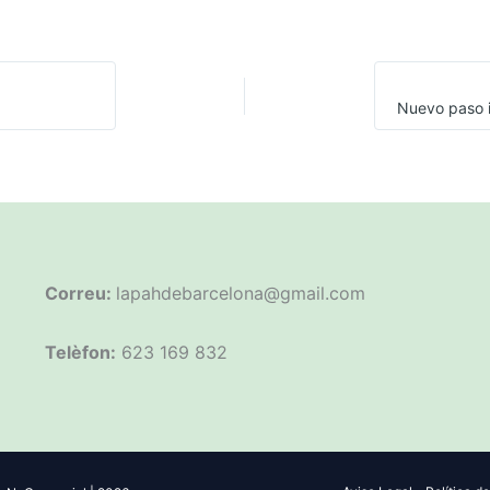
Correu:
lapahdebarcelona@gmail.com
Telèfon:
623 169 832