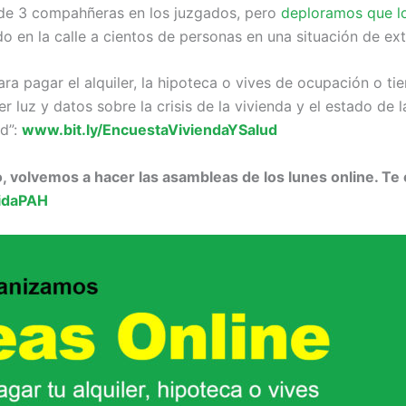
de 3 compahñeras en los juzgados, pero
deploramos que lo
do en la calle a cientos de personas en una situación de ex
para pagar el alquiler, la hipoteca o vives de ocupación o t
 luz y datos sobre la crisis de la vivienda y el estado de 
ud”:
www.bit.ly/EncuestaViviendaYSalud
o, volvemos a hacer las asambleas de los lunes online. Te 
nidaPAH