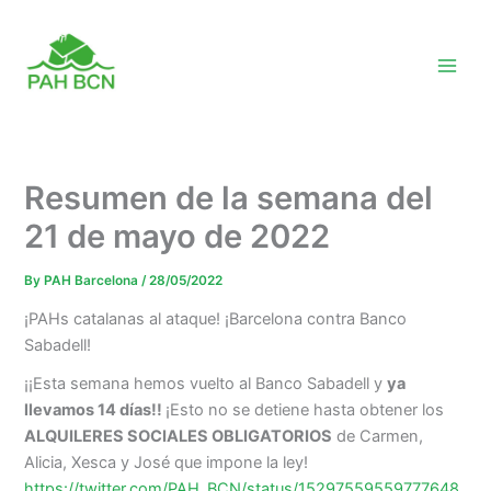
Skip
to
content
Resumen de la semana del
21 de mayo de 2022
By
PAH Barcelona
/
28/05/2022
¡PAHs catalanas al ataque! ¡Barcelona contra Banco
Sabadell!
¡¡Esta semana hemos vuelto al Banco Sabadell y
ya
llevamos 14 días!!
¡Esto no se detiene hasta obtener los
ALQUILERES SOCIALES OBLIGATORIOS
de Carmen,
Alicia, Xesca y José que impone la ley!
https://twitter.com/PAH_BCN/status/15297559559777648