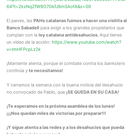
64?t=2kxNqZfW8O7GkfJ8mSAofA&s=09
El jueves, las
PAHs catalanas fuimos a hacer una visitita al
Banco Sabadell
para exigir a los grandes propietarios que
cumplan con la
ley catalana antidesahucios.
Aquí tienes
un vídeo de la acción:
https://www.youtube.com/watch?
v=tmHFPcpLz2k
¡Mantente atenta, porque el combate contra los
banksters
continúa y
te necesitamos!
Y cerramos la semana con la buena noticia del desahucio
no convocado de Pablo, que
¡SE QUEDA EN SU CASA!
¡Te esperamos en la próxima asamblea de los lunes!
¡¡¡Nos quedan miles de victorias por preparar!!!
¡Y sigue atenta a las redes y a los desahucios que pueda