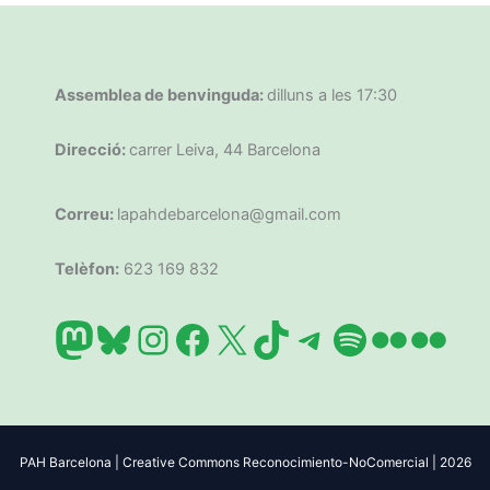
Assemblea de benvinguda:
dilluns a les 17:30
Direcció:
carrer Leiva, 44 Barcelona
Correu:
lapahdebarcelona@gmail.com
Telèfon:
623 169 832
Mastodon
Bluesky
Instagram
Facebook
X
TikTok
Telegram
Spotify
Flickr
Flic
PAH Barcelona | Creative Commons Reconocimiento-NoComercial | 2026