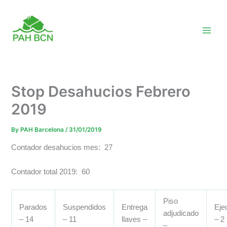
Skip
to
content
Stop Desahucios Febrero
2019
By
PAH Barcelona
/
31/01/2019
Contador desahucios mes: 27
Contador total 2019: 60
Piso
Parados
Suspendidos
Entrega
Eje
adjudicado
– 14
– 11
llaves –
– 2
–