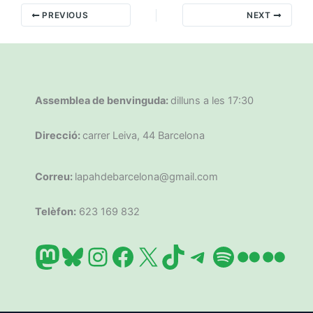
PREVIOUS
NEXT
Assemblea de benvinguda:
dilluns a les 17:30
Direcció:
carrer Leiva, 44 Barcelona
Correu:
lapahdebarcelona@gmail.com
Telèfon:
623 169 832
Mastodon
Bluesky
Instagram
Facebook
X
TikTok
Telegram
Spotify
Flickr
Flic