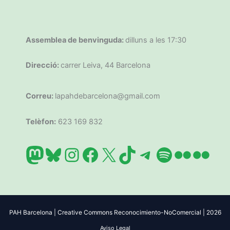
Assemblea de benvinguda:
dilluns a les 17:30
Direcció:
carrer Leiva, 44 Barcelona
Correu:
lapahdebarcelona@gmail.com
Telèfon:
623 169 832
Mastodon
Bluesky
Instagram
Facebook
X
TikTok
Telegram
Spotify
Flickr
Flic
PAH Barcelona | Creative Commons Reconocimiento-NoComercial | 2026
Aviso Legal