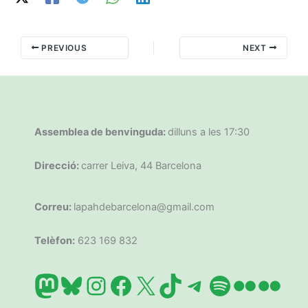
PREVIOUS
NEXT
Assemblea de benvinguda:
dilluns a les 17:30
Direcció:
carrer Leiva, 44 Barcelona
Correu:
lapahdebarcelona@gmail.com
Telèfon:
623 169 832
Mastodon
Bluesky
Instagram
Facebook
X
TikTok
Telegram
Spotify
Flickr
Flic