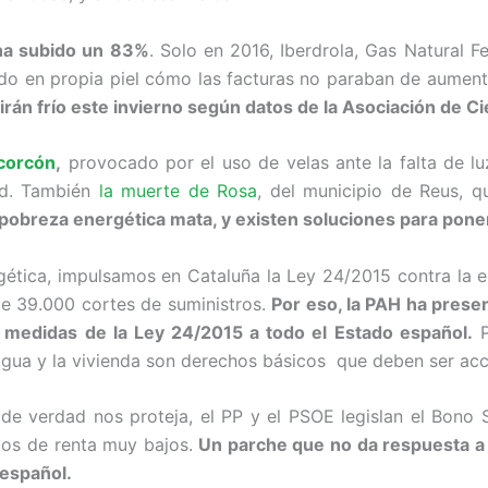
z ha subido un 83%
. Solo en 2016, Iberdrola, Gas Natural
do en propia piel cómo las facturas no paraban de aumenta
irán frío este invierno según datos de la Asociación de C
lcorcón
,
provocado por el uso de velas ante la falta de luz
ad. También
la muerte de Rosa
, del municipio de Reus, qu
pobreza energética mata, y existen soluciones para poner
gética, impulsamos en Cataluña la Ley 24/2015 contra la e
e 39.000 cortes de suministros.
Por eso, la PAH ha prese
s medidas de la Ley 24/2015 a todo el Estado español.
P
 agua y la vivienda son derechos básicos que deben ser acce
de verdad nos proteja, el PP y el PSOE legislan el Bono S
mos de renta muy bajos.
Un parche que no da respuesta a 
 español.