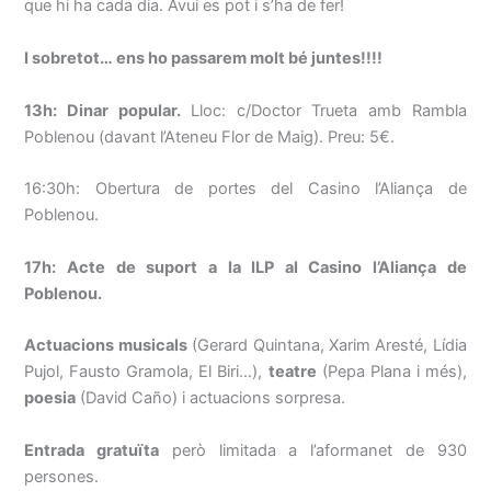
que hi ha cada dia. Avui es pot i s’ha de fer!
I sobretot… ens ho passarem molt bé juntes!!!!
13h: Dinar popular.
Lloc: c/Doctor Trueta amb Rambla
Poblenou (davant l’Ateneu Flor de Maig). Preu: 5€.
16:30h: Obertura de portes del Casino l’Aliança de
Poblenou.
17h: Acte de suport a la ILP al Casino l’Aliança de
Poblenou.
Actuacions musicals
(Gerard Quintana, Xarim Aresté, Lídia
Pujol, Fausto Gramola, El Biri…),
teatre
(Pepa Plana i més),
poesia
(David Caño) i actuacions sorpresa.
Entrada gratuïta
però limitada a l’aformanet de 930
persones.