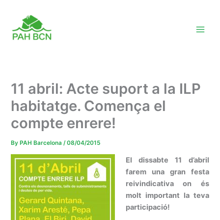
Skip
to
content
11 abril: Acte suport a la ILP
habitatge. Comença el
compte enrere!
By
PAH Barcelona
/
08/04/2015
El dissabte 11 d’abril
farem una gran festa
reivindicativa on és
molt important la teva
participació!