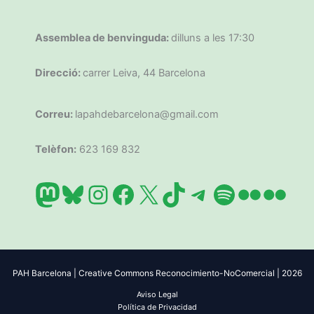
Assemblea de benvinguda:
dilluns a les 17:30
Direcció:
carrer Leiva, 44 Barcelona
Correu:
lapahdebarcelona@gmail.com
Telèfon:
623 169 832
Mastodon
Bluesky
Instagram
Facebook
X
TikTok
Telegram
Spotify
Flickr
Flic
PAH Barcelona | Creative Commons Reconocimiento-NoComercial | 2026
Aviso Legal
Política de Privacidad