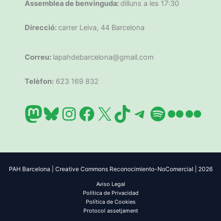
Assemblea de benvinguda:
dilluns a les 17:30
Direcció:
carrer Leiva, 44 Barcelona
Correu:
lapahdebarcelona@gmail.com
Telèfon:
623 169 832
Mastodon
Bluesky
Instagram
Facebook
X
TikTok
Telegram
Spotify
Flickr
Flic
PAH Barcelona | Creative Commons Reconocimiento-NoComercial | 2026
Aviso Legal
Política de Privacidad
Política de Cookies
Protocol assetjament