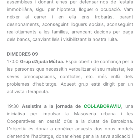
assemblees i donant eines per defensar-nos de l’estafa
immobiliària, sigui per hipoteca, lloguer o ocupació. Vam
néixer al carrer i en ella ens trobaràs, parant
desnonaments, aconseguint lloguers socials, aconseguint
reallotjaments a les famílies, arrencant dacions per paga
dels bancs, canviant lleis i visibilitzant la nostra lluita.
DIMECRES 09
17:00
Grup d’Ajuda Mútua.
Espai obert i de confiança per a
les persones que necessitin verbalitzar el seu malestar, les
seves preocupacions, conflictes, etc. més enllà dels
problemes d’habitatge. Aquest grup està dirigit per un
activista i terapeuta.
19:30
Assistim a la jornada de
COL·LABORAVIU
, una
iniciativa per impulsar la Masoveria urbana i les
Cooperatives en cessió d’ús a la ciutat de Barcelona.
L’objectiu és donar a conèixer aquests dos nous models
d’entendre l’habitatge, donar eines per a la seva aplicació i