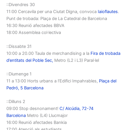
::Divendres 30
11:00 Cercavila per una Ciutat Digna, convoca
Iaioflautes
.
Punt de trobada: Plaça de La Catedral de Barcelona
16:30 Reunió afectades BBVA
18:00 Assemblea col·lectiva
::Dissabte 31
10:00 a 20.00 Taula de merchandising a la
Fira de trobada
d’entitats del Poble Sec,
Metro (L2 i L3) Paral·lel
::Diumenge 1
11 a 13:00 Horts urbans a l’Edifici Impahrables,
Plaça del
Pedró, 5 Barcelona
::Dilluns 2
09:00 Stop desnonament!
C/ Alcúdia, 72-74
Barcelona
Metro (L4) Llucmajor
16:00 Reunió afectades Bankia
17:00 Atenció als estudiants