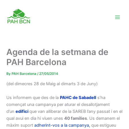
Skip
to
content
Agenda de la setmana de
PAH Barcelona
By
PAH Barcelona
/
27/05/2014
(del dimecres 28 de Maig al dimarts 3 de Juny)
Us informem que des de la
PAHC de Sabadell
s’ha
començat una campanya per aturar el desallotjament
d’un
edifici
que van alliberar de la SAREB l’any passat i en el
qual avui en dia hi viuen unes
40 famílies
. Us demanem el
màxim suport
adherint-vos a la campanya,
que estigueu