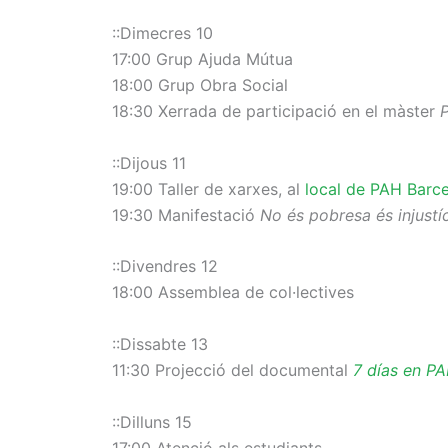
::Dimecres 10
17:00 Grup Ajuda Mútua
18:00 Grup Obra Social
18:30 Xerrada de participació en el màster
P
::Dijous 11
19:00 Taller de xarxes, al
local de PAH Barc
19:30 Manifestació
No és pobresa és injustí
::Divendres 12
18:00 Assemblea de col·lectives
::Dissabte 13
11:30 Projecció del documental
7 días en P
::Dilluns 15
17:00 Atenció als estudiants