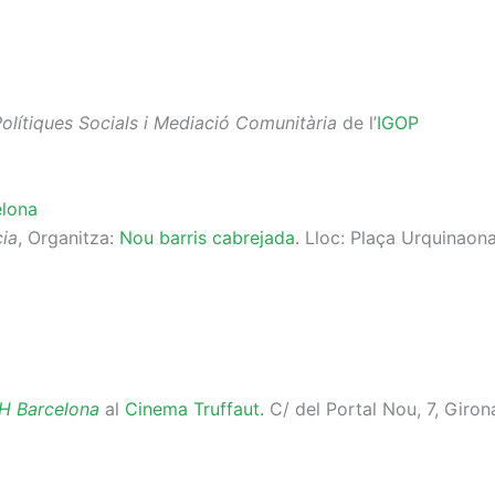
olítiques Socials i Mediació Comunitària
de l’
IGOP
elona
cia
, Organitza:
Nou barris cabrejada
. Lloc: Plaça Urquinaon
AH Barcelona
al
Cinema Truffaut.
C/ del Portal Nou, 7, Giron