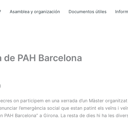
?
Asamblea y organización
Documentos útiles
Infor
a de PAH Barcelona
)
s on participem en una xerrada d’un Màster organitzat p
nciar l’emergència social que estan patint els veïns i veïne
n PAH Barcelona” a Girona. La resta de dies hi ha les diver