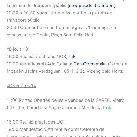
la pujada del transport públic
(stoppujadestransport)
19:30 a 20.30 Vaga informativa contra la pujada del
transport públic
20:30 Concentració en homenatge als 15 immigrants
assassinats a Ceuta, Plaça Sant Felip Neri
::Dijous 13
16:00 Reunió afectades NGB,
link
19:00 Xerrada amb Ada Colau a
Can Comamala
, Carrer de
Mossèn Jacint Verdaguer, 105-113 St. Vicenç dels Horts.
::Divendres 14
11:00 Portes Obertes de les vivendes de la SAREB, Metro
(L1) i (L5) Parada La Sagrera sortida Meridiana
Link
16:00 Reunió afectades UCI
19:00 Manifestació Aturem la contrareforma de
l’avortament. Delegació de Govern de Barcelona, Carrer