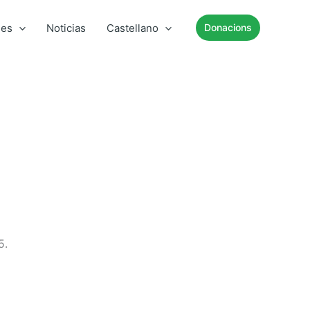
mes
Noticias
Castellano
Donacions
5.