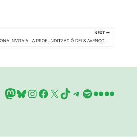
NEXT
PAH BARCELONA INVITA A LA PROFUNDITZACIÓ DELS AVENÇOS ACONSEGUITS EN MATERIA D’HABITATGE AMB L’AJUNTAMENT DE BARCELONA
Mastodon
Bluesky
Instagram
Facebook
X
TikTok
Telegram
Spotify
Flickr
Flickr