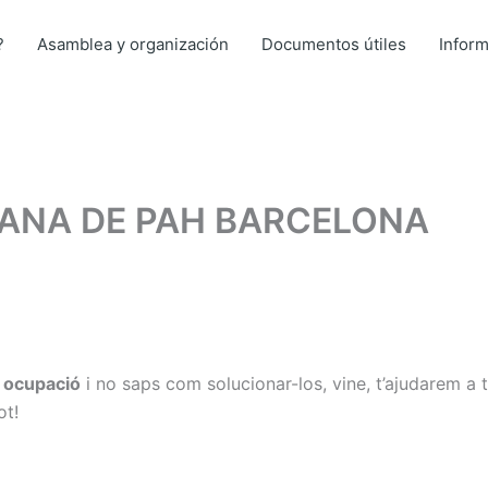
?
Asamblea y organización
Documentos útiles
Infor
ANA DE PAH BARCELONA
o ocupació
i no saps com solucionar-los, vine, t’ajudarem a t
ot!