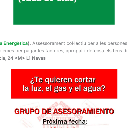
sa Energètica
)
. Assessorament col·lectiu per a les persones
roblemes per pagar les factures, apropat i defensa els teus dr
cia, 24 <M> L1 Navas