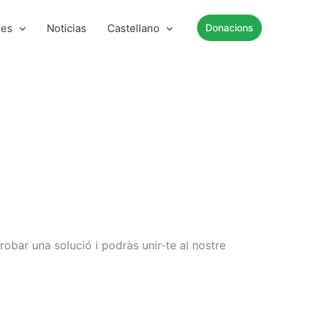
mes
Noticias
Castellano
Donacions
robar una solució i podràs unir-te al nostre