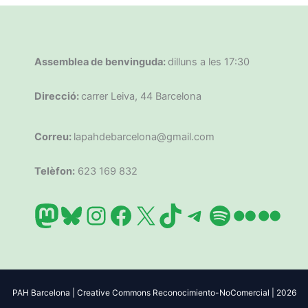
Assemblea de benvinguda:
dilluns a les 17:30
Direcció:
carrer Leiva, 44 Barcelona
Correu:
lapahdebarcelona@gmail.com
Telèfon:
623 169 832
Mastodon
Bluesky
Instagram
Facebook
X
TikTok
Telegram
Spotify
Flickr
Flic
PAH Barcelona | Creative Commons Reconocimiento-NoComercial | 2026