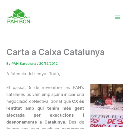
Skip
to
content
Carta a Caixa Catalunya
By
PAH Barcelona
/
20/12/2012
A l’atenció del senyor Todó,
El passat 5 de novembre les PAH’s
catalanes us vam emplaçar a iniciar una
negociació col·lectiva, donat que
CX és
l’entitat amb qui tenim més gent
afectada per execucions i
desnonaments a Catalunya
. Des de
llavors ens hem reunit en nombroses