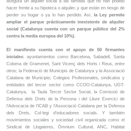
asegura un alquiler social a las familias que no han podido
hacer frente a su hipoteca o alquiler, y que están en riesgo de
perder su hogar o ya lo han perdido. Así,
la Ley permite
ampliar el parque prácticamente inexistente de alquiler
social (Catalunya cuenta con un parque público del 2%
contra la media europea del 10%).
El manifiesto cuenta con el apoyo de 50 firmantes
iniciales
: ayuntamientos como Barcelona, Sabadell, Santa
Coloma de Gramenet, Sant Vicenç dels Horts i Reus, entre
otros; la Federació de Municipis de Catalunya y la Associació
Catalana de Municipis; Colegios Profesionales, sindicatos y
entidades del tercer sector como CCOO-Catalunya, UGT-
Catalunya, la Taula Tercer Sector Social, la Comissió de
Defensa dels Drets de la Persona i del Lliure Exercici de
l’Advocacia de l’ICAB y l’Associació Catalana per la Defensa
dels Drets, Col·legi d’educadores socials. Y también
movimientos sociales y sociedad civil organizada como el
Sindicat de Llogateres, Òmnium Cultural, ANC, Habitat