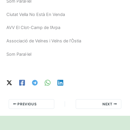
Som Paral·lel
Ciutat Vella No Està En Venda
AVV El Clot-Camp de l’Arpa
Associació de Veïnes i Veïns de l’Òstia
Som Paral·lel
PREVIOUS
NEXT