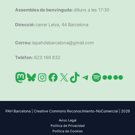
Assemblea de benvinguda:
dilluns a les 17:30
Direcció:
carrer Leiva, 44 Barcelona
Correu:
lapahdebarcelona@gmail.com
Telèfon:
623 169 832
Mastodon
Bluesky
Instagram
Facebook
X
TikTok
Telegram
Spotify
Flickr
Flic
PAH Barcelona | Creative Commons Reconocimiento-NoComercial | 2026
Aviso Legal
Política de Privacidad
Política de Cookies