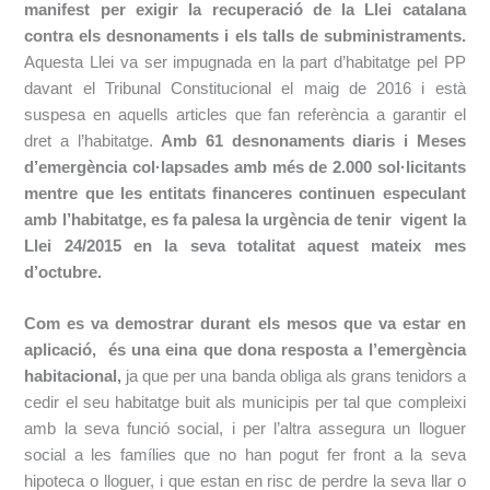
manifest per exigir la recuperació de la Llei catalana
contra els desnonaments i els talls de subministraments.
Aquesta Llei va ser impugnada en la part d’habitatge pel PP
davant el Tribunal Constitucional el maig de 2016 i està
suspesa en aquells articles que fan referència a garantir el
dret a l’habitatge.
Amb 61 desnonaments diaris i Meses
d’emergència col·lapsades amb més de 2.000 sol·licitants
mentre que les entitats financeres continuen especulant
amb l’habitatge, es fa palesa la urgència de tenir vigent la
Llei 24/2015 en la seva totalitat aquest mateix mes
d’octubre.
Com es va demostrar durant els mesos que va estar en
aplicació, és una eina que dona resposta a l’emergència
habitacional,
ja que per una banda obliga als grans tenidors a
cedir el seu habitatge buit als municipis per tal que compleixi
amb la seva funció social, i per l’altra assegura un lloguer
social a les famílies que no han pogut fer front a la seva
hipoteca o lloguer, i que estan en risc de perdre la seva llar o