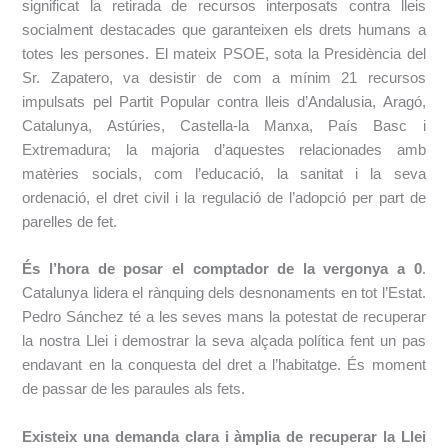
significat la retirada de recursos interposats contra lleis
socialment destacades que garanteixen els drets humans a
totes les persones. El mateix PSOE, sota la Presidència del
Sr. Zapatero, va desistir de com a mínim 21 recursos
impulsats pel Partit Popular contra lleis d’Andalusia, Aragó,
Catalunya, Astúries, Castella-la Manxa, País Basc i
Extremadura; la majoria d’aquestes relacionades amb
matèries socials, com l’educació, la sanitat i la seva
ordenació, el dret civil i la regulació de l’adopció per part de
parelles de fet.
És l’hora de posar el comptador de la vergonya a 0
.
Catalunya lidera el rànquing dels desnonaments en tot l’Estat.
Pedro Sánchez té a les seves mans la potestat de recuperar
la nostra Llei i demostrar la seva alçada política fent un pas
endavant en la conquesta del dret a l’habitatge. És moment
de passar de les paraules als fets.
Existeix una demanda clara i àmplia de recuperar la Llei