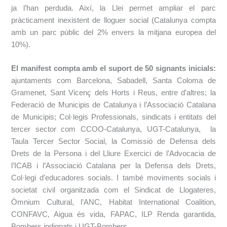
ja l’han perduda. Així, la Llei permet ampliar el parc
pràcticament inexistent de lloguer social (Catalunya compta
amb un parc públic del 2% envers la mitjana europea del
10%).
El manifest compta amb el suport de 50 signants inicials:
ajuntaments com Barcelona, Sabadell, Santa Coloma de
Gramenet, Sant Vicenç dels Horts i Reus, entre d’altres; la
Federació de Municipis de Catalunya i l’Associació Catalana
de Municipis; Col·legis Professionals, sindicats i entitats del
tercer sector com CCOO-Catalunya, UGT-Catalunya, la
Taula Tercer Sector Social, la Comissió de Defensa dels
Drets de la Persona i del Lliure Exercici de l’Advocacia de
l’ICAB i l’Associació Catalana per la Defensa dels Drets,
Col·legi d’educadores socials. I també moviments socials i
societat civil organitzada com el Sindicat de Llogateres,
Òmnium Cultural, l’ANC, Habitat International Coalition,
CONFAVC, Aigua és vida, FAPAC, ILP Renda garantida,
Bombers indignats i UGT-Bombers.